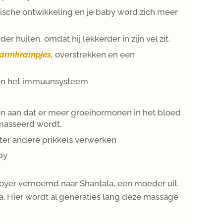
sche ontwikkeling en je baby word zich meer
r huilen, omdat hij lekkerder in zijn vel zit.
armkrampjes,
overstrekken en een
 en het immuunsysteem
en aan dat er meer groeihormonen in het bloed
emasseerd wordt.
eter andere prikkels verwerken
by
boyer vernoemd naar Shantala, een moeder uit
a. Hier wordt al generaties lang deze massage