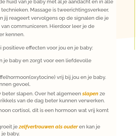
de huid van je baby met al je aandacht en in alle
 technieken. Massage is tweerichtingsverkeer,
 jij reageert vervolgens op de signalen die je
 van communiceren. Hierdoor leer je de
er kennen.
 positieve effecten voor jou en je baby:
n je baby en zorgt voor een liefdevolle
elhormoon(oxytocine) vrij bij jou en je baby.
annen gevoel.
 beter slapen. Over het algemeen
slapen
ze
prikkels van de dag beter kunnen verwerken.
on cortisol, dit is een hormoon wat vrij komt
groeit je
zelfvertrouwen als ouder
en kan je
 je baby.