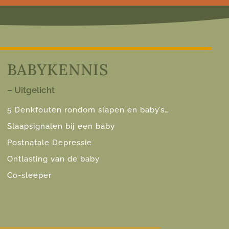
BABYKENNIS
– Uitgelicht
5 Denkfouten rondom slapen en baby’s…
Slaapsignalen bij een baby
Postnatale Depressie
Ontlasting van de baby
Co-sleeper