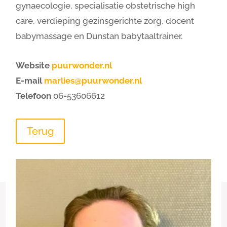
gynaecologie, specialisatie obstetrische high
care, verdieping gezinsgerichte zorg, docent
babymassage en Dunstan babytaaltrainer.
Website
puurwonder.nl
E-mail
marlies@puurwonder.nl
Telefoon
06-53606612
Terug